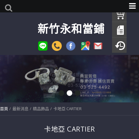
我
新竹永和當鋪
查
填
瀏
首頁
最新消息
精品飾品
卡地亞 CARTIER
卡地亞 CARTIER