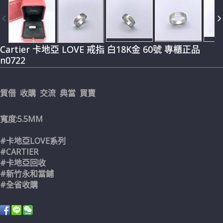
Cartier 卡地亞 LOVE 戒指 白18K金 60號 專櫃正品
n0722
質借 收購 交流 典當 買賣
寬度:5.5MM
#卡地亞LOVE系列
#CARTIER
#卡地亞回收
#新竹永和當鋪
#全省收購