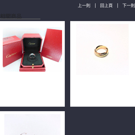
|
|
上一則
回上頁
下一則
相關商品
Cartier 卡地亞 LOVE 寬版戒
CARTIER 卡地亞 TRINITY 三
指 鉑金PT950 57號 n0237-
環戒中型款 56號 18K 專櫃正
02
品 n0731