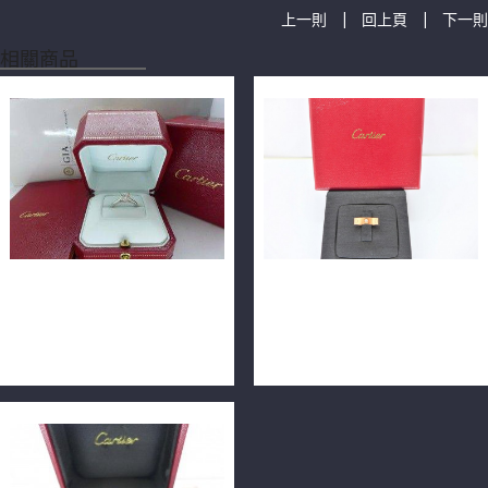
|
|
上一則
回上頁
下一則
相關商品
Cartier 卡地亞戒指 Solitaire
Cartier 卡地亞 LOVE單鑽戒
1895 1.02ct E/VVS1/3EX
指 0.02ct 47號 18K玫瑰金
PT950 n0145
n0624