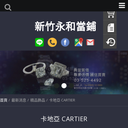
我
新竹永和當鋪
查
填
瀏
首頁
最新消息
精品飾品
卡地亞 CARTIER
卡地亞 CARTIER