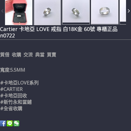
Cartier 卡地亞 LOVE 戒指 白18K金 60號 專櫃正品
n0722
質借 收購 交流 典當 買賣
寬度:5.5MM
#卡地亞LOVE系列
#CARTIER
#卡地亞回收
#新竹永和當鋪
#全省收購