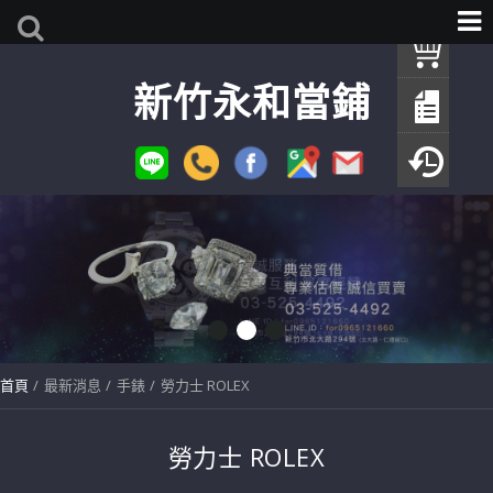
我
新竹永和當鋪
查
填
瀏
首頁
最新消息
手錶
勞力士 ROLEX
勞力士 ROLEX