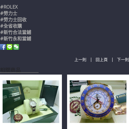
#ROLEX
#勞力士
#勞力士回收
#全省收購
#新竹合法當鋪
#新竹永和當鋪
|
|
上一則
回上頁
下一則
相關商品