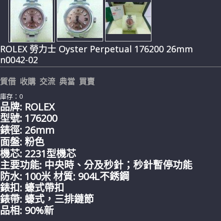
ROLEX 勞力士 Oyster Perpetual 176200 26mm
n0042-02
質借 收購 交流 典當 買賣
庫存：0
品牌: ROLEX
型號: 176200
錶徑: 26mm
面盤: 粉色
機芯: 2231型機芯
主要功能:
中央時、分及秒針；秒針暫停功能
防水: 100米 材質:
904L不銹鋼
錶扣:
蠔式
帶
扣
錶帶:
蠔式，三排鏈節
品相: 90%新