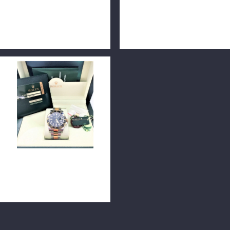
ROLEX 勞力士 116710LN
ROLEX 勞力士 Lady's
GMT-master II 40MM
Oyster Perpetual 67180
n0727
24mm n0255
ROLEX 勞力士 116713LN
GMT半金黑 亂碼 40mm
n0737