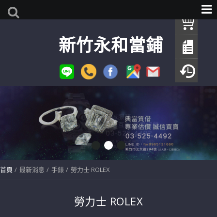
我
新竹永和當鋪
查
填
瀏
首頁
最新消息
手錶
勞力士 ROLEX
勞力士 ROLEX