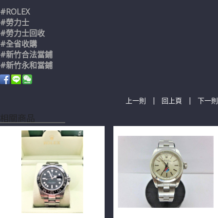
#ROLEX
#勞力士
#勞力士回收
#全省收購
#新竹合法當鋪
#新竹永和當鋪
|
|
上一則
回上頁
下一則
相關商品