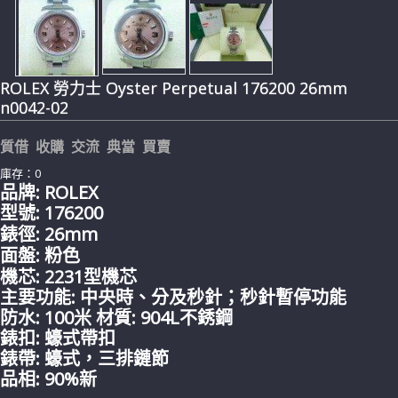
ROLEX 勞力士 Oyster Perpetual 176200 26mm
n0042-02
質借 收購 交流 典當 買賣
庫存：0
品牌: ROLEX
型號: 176200
錶徑: 26mm
面盤: 粉色
機芯: 2231型機芯
主要功能:
中央時、分及秒針；秒針暫停功能
防水: 100米 材質:
904L不銹鋼
錶扣:
蠔式
帶
扣
錶帶:
蠔式，三排鏈節
品相: 90%新