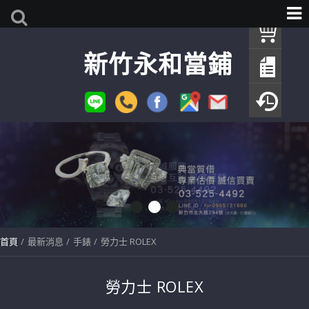
我
新竹永和當鋪
查
填
瀏
首頁
最新消息
手錶
勞力士 ROLEX
勞力士 ROLEX