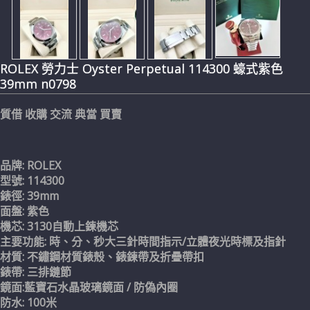
ROLEX 勞力士 Oyster Perpetual 114300 蠔式紫色
39mm n0798
質借 收購 交流 典當 買賣
品牌: ROLEX
型號: 114300
錶徑: 39mm
面盤: 紫色
機芯: 3130自動上鍊機芯
主要功能: 時、分、秒大三針時間指示/立體夜光時標及指針
材質: 不鏽鋼材質錶殼、錶鍊帶及折疊帶扣
錶帶: 三排鏈節
鏡面:藍寶石水晶玻璃鏡面 / 防偽內圈
防水: 100米