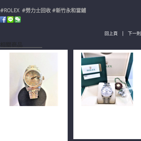
#ROLEX #勞力士回收 #新竹永和當鋪
|
回上頁
下一則
相關商品
ROLEX 勞力士 79173
ROLEX 勞力士 178274
DATEJUST Oyster Perpetual
Datejust 原裝包台十鑽
蠔式 原鑲包台10鑽面 單錶
31mm n0721
26mm n0695