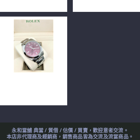
n0612-01
24mm n0255
ROLEX 勞力士 Oyster
Perpetual 114300 蠔式紫色
39mm n0798
永和當舖 典當 / 質借 / 估價 / 買賣，歡迎意者交流。
本店非代理商及經銷商，銷售商品皆為交流及流當商品。