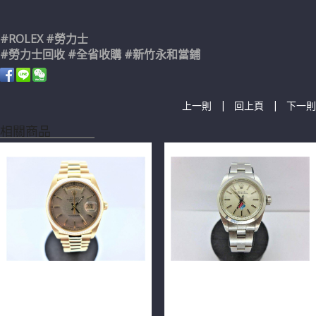
#ROLEX #勞力士
#勞力士回收 #全省收購 #新竹永和當鋪
|
|
上一則
回上頁
下一則
相關商品
ROLEX 勞力士 Day-Date
ROLEX 勞力士 Lady's
18038 36毫米 灰色電腦面
Oyster Perpetual 67180