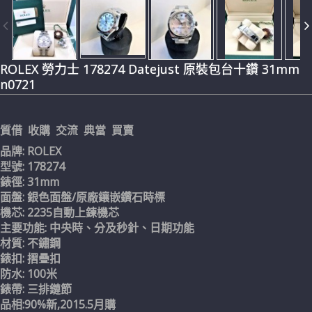
ROLEX 勞力士 178274 Datejust 原裝包台十鑽 31mm
n0721
質借 收購 交流 典當 買賣
品牌: ROLEX
型號: 178274
錶徑: 31mm
面盤: 銀色面盤/原廠鑲嵌鑽石時標
機芯: 2235自動上鍊機芯
主要功能: 中央時、分及秒針、日期功能
材質: 不鏽鋼
錶扣: 摺疊扣
防水: 100米
錶帶: 三排鏈節
品相:90%新,2015.5月購