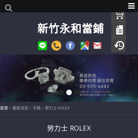
我
新竹永和當鋪
查
填
瀏
首頁
最新消息
手錶
勞力士 ROLEX
勞力士 ROLEX