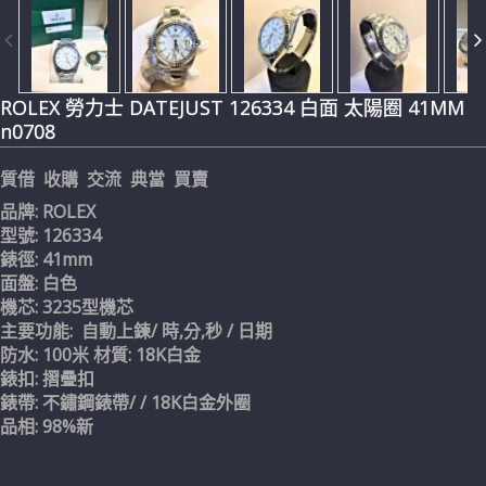
ROLEX 勞力士 DATEJUST 126334 白面 太陽圈 41MM
n0708
質借 收購 交流 典當 買賣
品牌: ROLEX
型號: 126334
錶徑: 41mm
面盤: 白色
機芯: 3235型機芯
主要功能: 自動上鍊/ 時,分,秒 / 日期
防水: 100米 材質: 18K白金
錶扣: 摺疊扣
錶帶: 不鏽鋼錶帶/ / 18K白金外圈
品相: 98%新