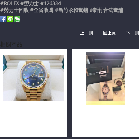
#ROLEX #勞力士 #126334
#勞力士回收 #全省收購 #新竹永和當鋪 #新竹合法當舖
|
|
上一則
回上頁
下一則
相關商品
ROLEX 勞力士 DAY-DATE
ROLEX 勞力士 DATEJUST
18238 黃18K 36毫米腕錶
179171 玫瑰金電腦面 包台十
n0281
鑽 26mm n0701