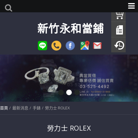
我
新竹永和當鋪
查
填
瀏
首頁
最新消息
手錶
勞力士 ROLEX
勞力士 ROLEX