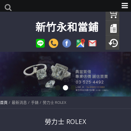
我
新竹永和當鋪
查
填
瀏
首頁
最新消息
手錶
勞力士 ROLEX
勞力士 ROLEX