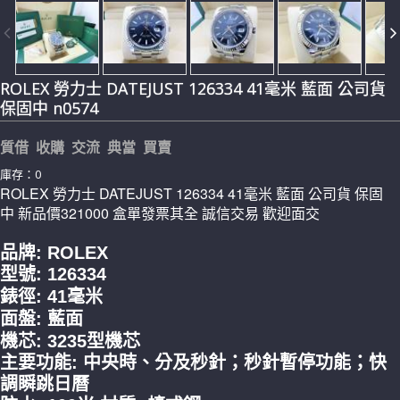
ROLEX 勞力士 DATEJUST 126334 41毫米 藍面 公司貨
保固中 n0574
質借 收購 交流 典當 買賣
庫存：0
ROLEX 勞力士 DATEJUST 126334 41毫米 藍面 公司貨 保固
中 新品價321000 盒單發票其全 誠信交易 歡迎面交
品牌: ROLEX
型號: 126334
錶徑: 41毫米
面盤: 藍面
機芯: 3235型機芯
主要功能:
中央時、分及秒針；秒針暫停功能；快
調瞬跳日曆