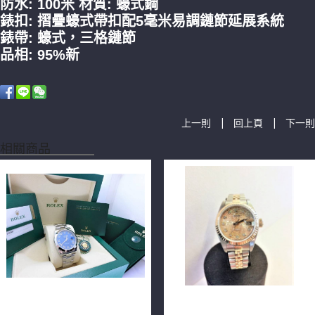
防水: 100米 材質: 蠔式
鋼
錶扣:
摺疊蠔式帶扣配5毫米易調鏈節延展系統
錶帶:
蠔式，三格鏈節
品相: 95%新
|
|
上一則
回上頁
下一則
相關商品
ROLEX 勞力士 DATEJUST
ROLEX 勞力士 79173