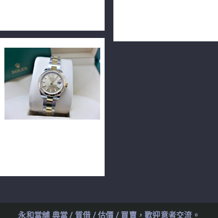
126300 藍羅馬面 41毫米
DATEJUST Oyster Perpetual
2020購 全新品 F0003
蠔式 原鑲包台10鑽面 單錶
26mm n0695
ROLEX 勞力士 Lady-
Datejust279173 腕錶黃金鋼
款 28mm n0663
永和當舖 典當 / 質借 / 估價 / 買賣，歡迎意者交流。