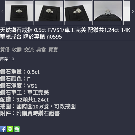
天然鑽石戒指 0.5ct F/VS1/車工完美 配鑽共1.24ct 14K
華麗戒台 購於專櫃 n0595
質借 收購 交流 典當 買賣
庫存：0
鑽石重量：0.5
ct
鑽石顏色：F
鑽石淨度：VS1
鑽石車工：車工完美
配鑽：32顆共1.24ct
戒圍：國際圍10.6號，可改戒圍
附件：附購買時鑽石證書