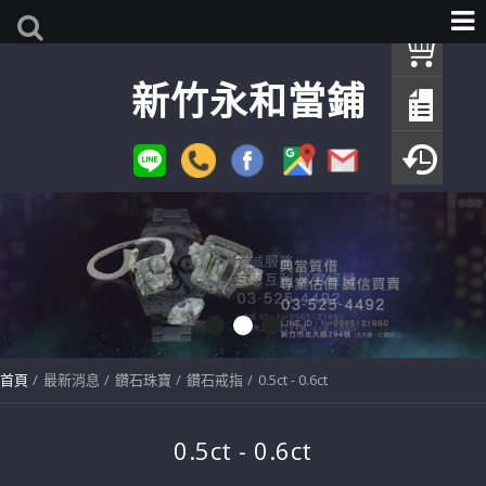
我
新竹永和當鋪
查
填
瀏
首頁
最新消息
鑽石珠寶
鑽石戒指
0.5ct - 0.6ct
0.5ct - 0.6ct