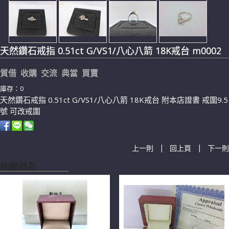
天然鑽石戒指 0.51ct G/VS1/八心八箭 18K戒台 m0002
質借 收購 交流 典當 買賣
庫存：0
天然鑽石戒指 0.51ct G/VS1/八心八箭 18K戒台 附本店證書 戒圍9.5
號 可改戒圍
|
|
上一則
回上頁
下一則
相關商品