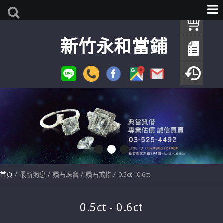
我
新竹永和當鋪
查
填
瀏
首頁
最新消息
鑽石珠寶
鑽石戒指
0.5ct - 0.6ct
0.5ct - 0.6ct