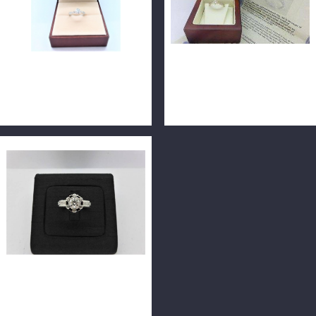
Emphasis 點睛品 天然鑽石戒
Costco 好市多 天然鑽石戒指
指 0.51ct F/VVS2 配鑽0.05分
0.5ct I/VS2/車工完美 戒台
H&A PT900 n0752
18K n0066-02
天然鑽石戒指 0.5ct F/VS1/車
工完美 配鑽共1.24ct 14K華
麗戒台 購於專櫃 n0595