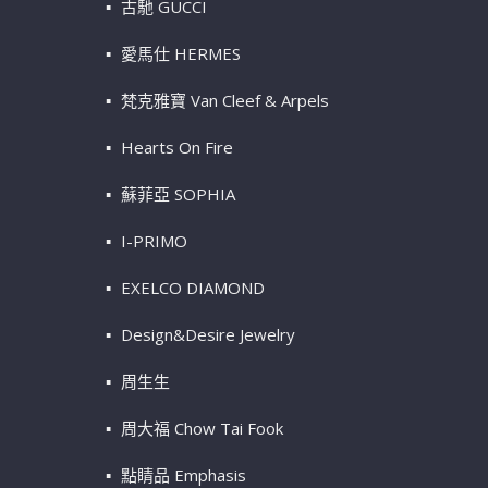
古馳 GUCCI
愛馬仕 HERMES
梵克雅寶 Van Cleef & Arpels
Hearts On Fire
蘇菲亞 SOPHIA
I-PRIMO
EXELCO DIAMOND
Design&Desire Jewelry
周生生
周大福 Chow Tai Fook
點睛品 Emphasis