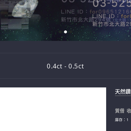
0.4ct - 0.5ct
天然鑽石
質借 收
庫存：1