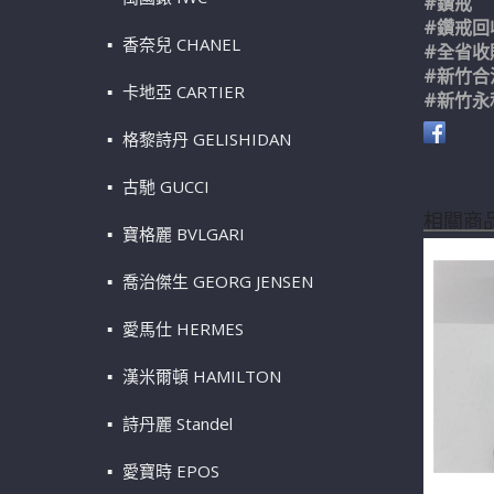
#鑽戒
#鑽戒回
香奈兒 CHANEL
#全省收
#新竹合
卡地亞 CARTIER
#新竹永
格黎詩丹 GELISHIDAN
古馳 GUCCI
相關商
寶格麗 BVLGARI
喬治傑生 GEORG JENSEN
愛馬仕 HERMES
漢米爾頓 HAMILTON
詩丹麗 Standel
愛寶時 EPOS