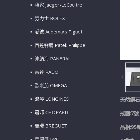
積家 Jaeger-LeCoultre
勞力士 ROLEX
愛彼 Audemars Piguet
百達翡麗 Patek Philippe
沛納海 PANERAI
雷達 RADO
歐米茄 OMEGA
浪琴 LONGINES
天然鑽石轉
蕭邦 CHOPARD
戒圍:7
寶璣 BREGUET
品相:95
萬國錶 IWC