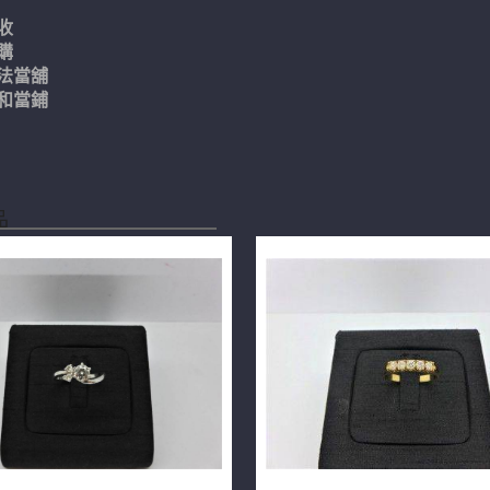
收
購
法當舖
和當鋪
品