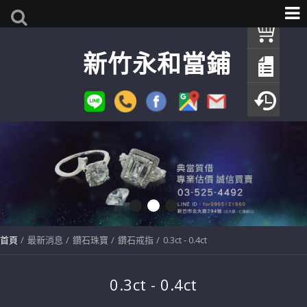
我
新竹永和當鋪
查
填
瀏
首頁
最新消息
鑽石珠寶
鑽石戒指
0.3ct - 0.4ct
0.3ct - 0.4ct