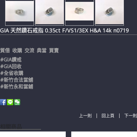
GIA 天然鑽石戒指 0.35ct F/VS1/3EX H&A 14k n0719
質借 收購 交流 典當 買賣
#GIA鑽戒
#GIA回收
#全省收購
#新竹合法當舖
#新竹永和當鋪
|
|
上一則
回上頁
下一則
相關商品