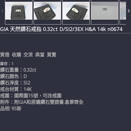
GIA 天然鑽石戒指 0.32ct D/SI2/3EX H&A 14k n0674
質借 收購 交流 典當 買賣
庫存：1
鑽石重量：0.32ct
鑽石顏色：D
鑽石淨度：SI2
戒台材質：14K
戒圍：國際圍15號，可改戒圍
附件：附GIA和原購鑽石雙證書.盒單齊全
品相: 95新