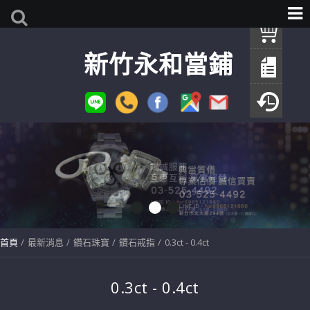
我
新竹永和當鋪
查
填
瀏
首頁
最新消息
鑽石珠寶
鑽石戒指
0.3ct - 0.4ct
0.3ct - 0.4ct