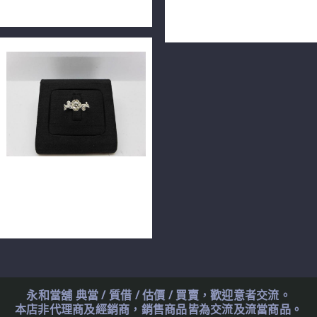
心八箭 18K戒台 m0672
D/VS2/3EX H&A 18K金
n0671
天然鑽石戒指 0.3ct F/VS1/車
工完美 H&A 配鑽約10分 14K
薔薇藤蔓造型款 n0576
永和當舖 典當 / 質借 / 估價 / 買賣，歡迎意者交流。
本店非代理商及經銷商，銷售商品皆為交流及流當商品。