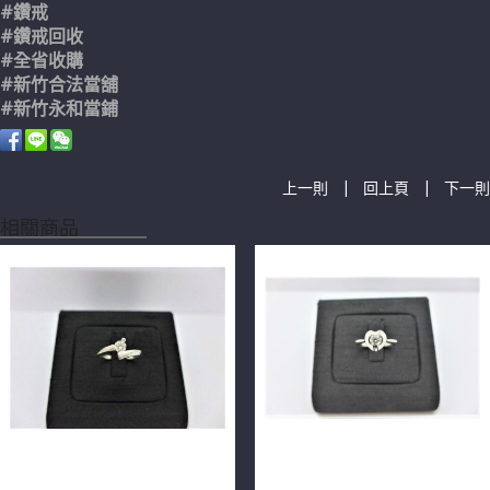
#鑽戒
#鑽戒回收
#全省收購
#新竹合法當舖
#新竹永和當鋪
|
|
上一則
回上頁
下一則
相關商品
天然鑽石戒指 0.3ct F/VS1/八
天然鑽石戒指 0.30ct