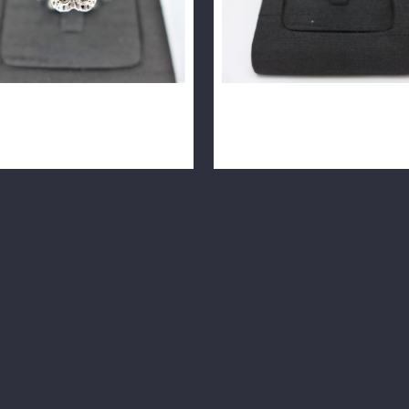
指 4P共0.4ct H/SI1/車工完
GIA鑽石戒指 0.31ct E/VS1/
n0633-02
H&A PT950鉑金戒台 n0653