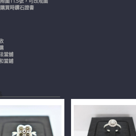
際圍11.5號，可改戒圍
附購買時鑽石證書
收
購
法當舖
和當鋪
品