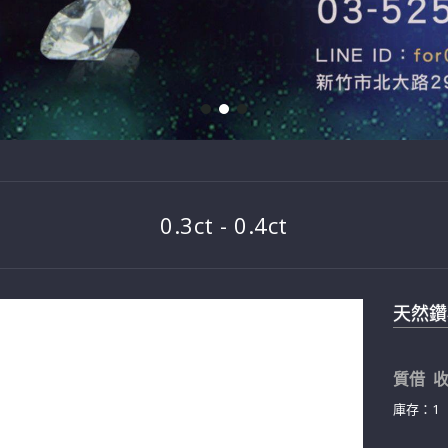
0.3ct - 0.4ct
天然鑽石戒
質借 收
庫存：1