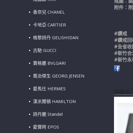
戒圍：國
附件：
香奈兒 CHANEL
卡地亞 CARTIER
#鑽戒
格黎詩丹 GELISHIDAN
#鑽戒回
#全省收
古馳 GUCCI
#新竹合
#新竹永
寶格麗 BVLGARI
喬治傑生 GEORG JENSEN
愛馬仕 HERMES
相關商
漢米爾頓 HAMILTON
詩丹麗 Standel
愛寶時 EPOS