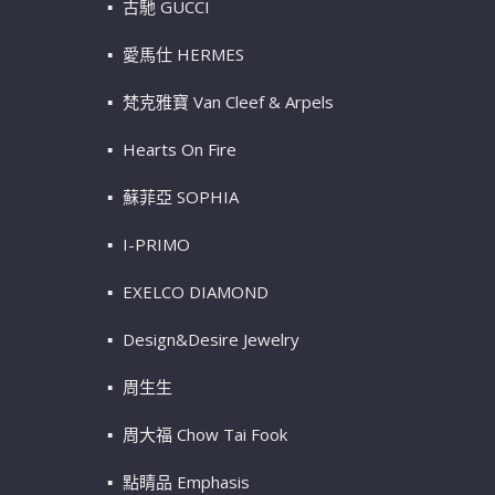
古馳 GUCCI
愛馬仕 HERMES
梵克雅寶 Van Cleef & Arpels
Hearts On Fire
蘇菲亞 SOPHIA
I-PRIMO
EXELCO DIAMOND
Design&Desire Jewelry
周生生
周大福 Chow Tai Fook
點睛品 Emphasis