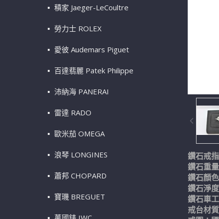
積家 Jaeger-LeCoultre
勞力士 ROLEX
愛彼 Audemars Piguet
百達翡麗 Patek Philippe
沛納海 PANERAI
雷達 RADO
歐米茄 OMEGA
浪琴 LONGINES
鑽石戒指 
鑽石重量：0
蕭邦 CHOPARD
鑽石顏色
鑽石淨度
寶璣 BREGUET
鑽石車工
戒台材質
萬國錶 IWC