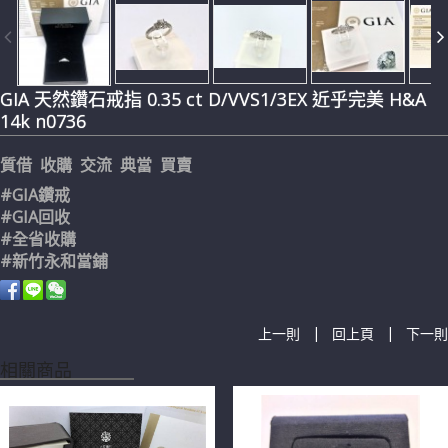
GIA 天然鑽石戒指 0.35 ct D/VVS1/3EX 近乎完美 H&A
14k n0736
質借 收購 交流 典當 買賣
#GIA鑽戒
#GIA回收
#全省收購
#新竹永和當鋪
|
|
上一則
回上頁
下一則
相關商品