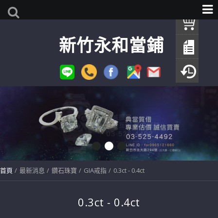
我
新竹永和當鋪
查
填
瀏
首頁
最新消息
鑽石珠寶
GIA戒指
0.3ct - 0.4ct
0.3ct - 0.4ct