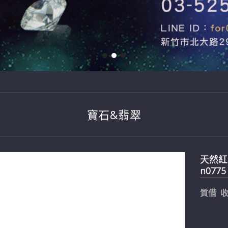
寶石&翡翠
天然紅寶
n0775
質借 收