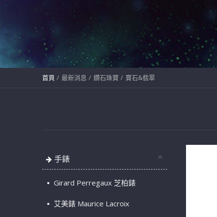
首頁
最新消息
鑽石珠寶
寶石&翡翠
手錶
Girard Perregaux 芝柏錶
艾美錶 Maurice Lacroix