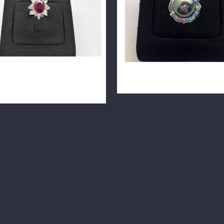
寶 2ct 配鑽16顆約0.9ct
天然黑珍珠鑽戒 14k金 n0703-
戒檯 m0783-09