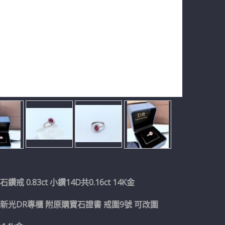
戒 0.83ct 小鑽14D共0.16ct 14K金
新光DR專櫃 附原購寶石證書 戒圍9號 可改圍