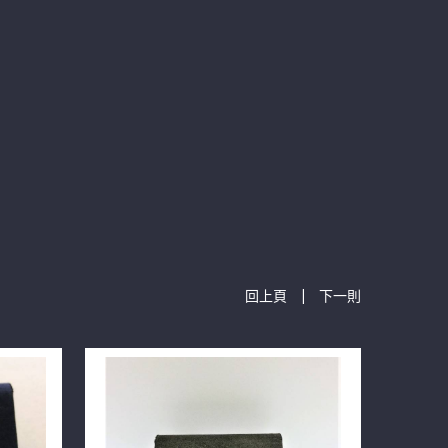
|
回上頁
下一則