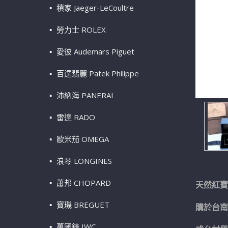
積家 Jaeger-LeCoultre
勞力士 ROLEX
愛彼 Audemars Piguet
百達翡麗 Patek Philippe
沛納海 PANERAI
雷達 RADO
歐米茄 OMEGA
浪琴 LONGINES
蕭邦 CHOPARD
天然紅寶石鑽
寶璣 BREGUET
購於台南
萬國錶 IWC