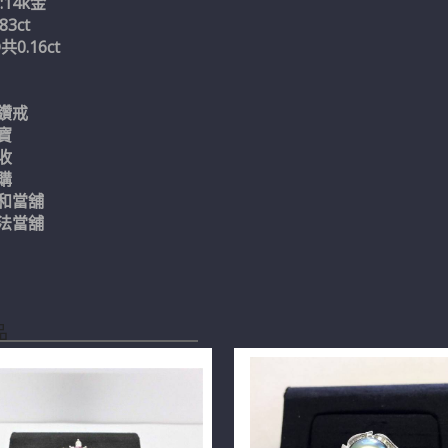
14k金
83ct
共0.16ct
鑽戒
寶
收
購
和當舖
法當舖
品