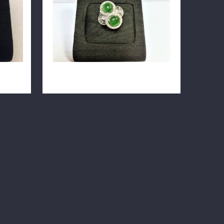
03
天然翡翠冰種鑽戒 14白K金 n0691-02