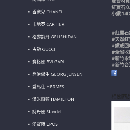
戒台材質:
紅寶石:0.
香奈兒 CHANEL
小鑽:14D
卡地亞 CARTIER
#紅寶石
格黎詩丹 GELISHIDAN
#天然紅
#鑽戒回
古馳 GUCCI
#全省收
#新竹永
寶格麗 BVLGARI
#新竹合
喬治傑生 GEORG JENSEN
愛馬仕 HERMES
相關商
漢米爾頓 HAMILTON
詩丹麗 Standel
愛寶時 EPOS