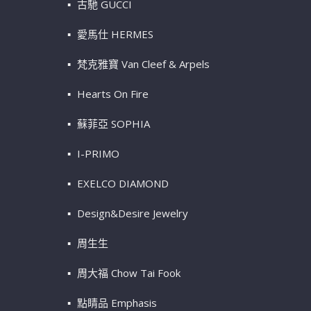
古馳 GUCCI
愛馬仕 HERMES
梵克雅寶 Van Cleef & Arpels
Hearts On Fire
蘇菲亞 SOPHIA
I-PRIMO
EXELCO DIAMOND
Design&Desire Jewelry
周生生
周大福 Chow Tai Fook
點睛品 Emphasis