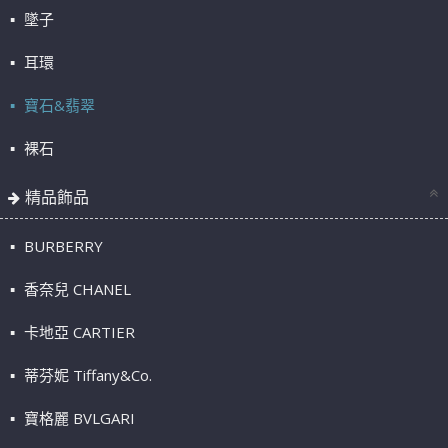
墜子
耳環
寶石&翡翠
裸石
精品飾品
BURBERRY
香奈兒 CHANEL
卡地亞 CARTIER
蒂芬妮 Tiffany&Co.
寶格麗 BVLGARI