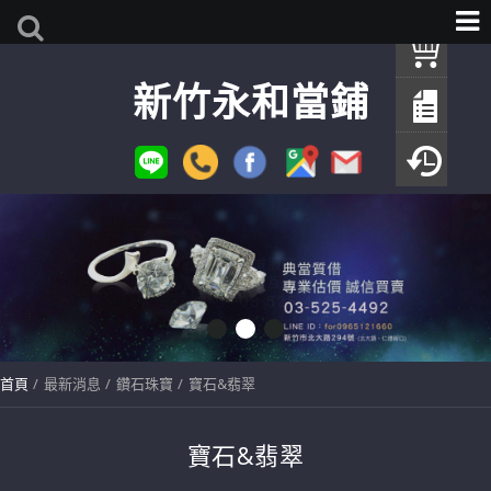
我
新竹永和當鋪
查
填
瀏
首頁
最新消息
鑽石珠寶
寶石&翡翠
寶石&翡翠