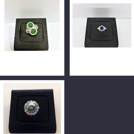
天然翡翠冰種鑽戒 14白K金
天然藍寶石鑽石戒指 0.882ct
n0691-02
配鑽約10分 14K n0304-03