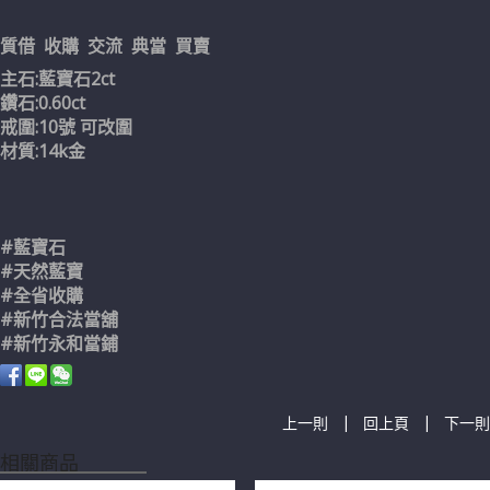
質借 收購 交流 典當 買賣
主石:藍寶石2ct
鑽石:0.60ct
戒圍:10號 可改圍
材質:14k金
#藍寶石
#天然藍寶
#全省收購
#新竹合法當舖
#新竹永和當鋪
|
|
上一則
回上頁
下一則
相關商品