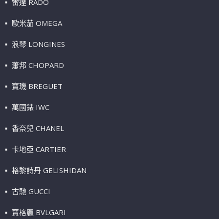
雷達 RADO
歐米茄 OMEGA
浪琴 LONGINES
蕭邦 CHOPARD
寶璣 BREGUET
萬國錶 IWC
香奈兒 CHANEL
卡地亞 CARTIER
格黎詩丹 GELISHIDAN
古馳 GUCCI
寶格麗 BVLGARI