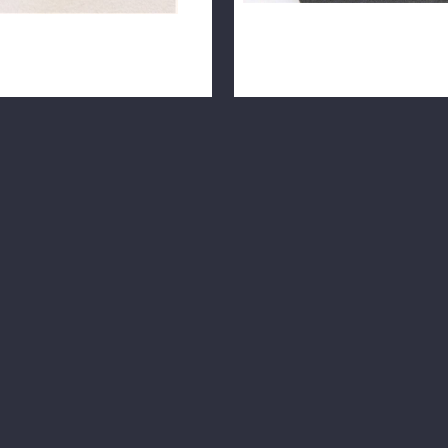
白色翡翠鑽石墜子 14k金 不
天然緬甸紅寶鑽戒 1克拉 祖母
0691-05
18K戒檯 m0783-32