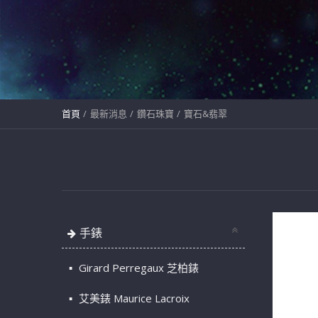
首頁
最新消息
鑽石珠寶
寶石&翡翠
手錶
Girard Perregaux 芝柏錶
艾美錶 Maurice Lacroix