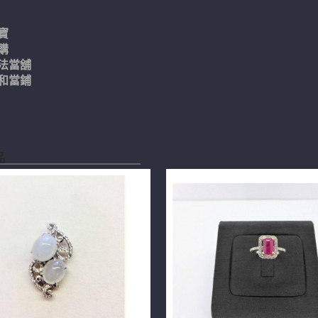
寶
購
法當舖
和當鋪
品