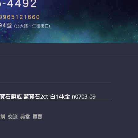
石鑽戒 藍寶石2ct 白14k金 n0703-09
購 交流 典當 買賣