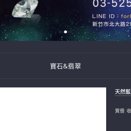
寶石&翡翠
天然藍寶
質借 收