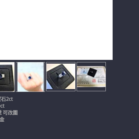
石2ct
ct
號 可改圍
k金