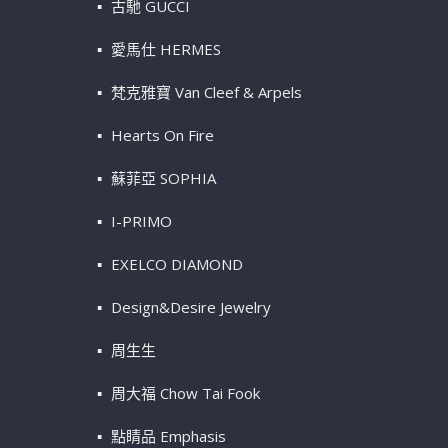
古馳 GUCCI
愛馬仕 HERMES
梵克雅寶 Van Cleef & Arpels
Hearts On Fire
蘇菲亞 SOPHIA
I-PRIMO
EXELCO DIAMOND
Design&Desire Jewelry
周生生
周大福 Chow Tai Fook
點睛品 Emphasis