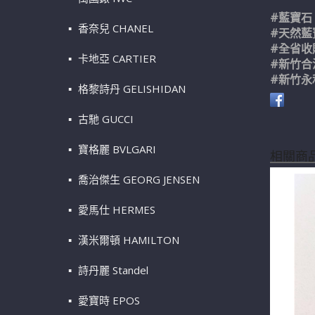
#藍寶石
香奈兒 CHANEL
#天然藍
#全省收
卡地亞 CARTIER
#新竹合
#新竹永
格黎詩丹 GELISHIDAN
古馳 GUCCI
寶格麗 BVLGARI
相關商
喬治傑生 GEORG JENSEN
愛馬仕 HERMES
漢米爾頓 HAMILTON
詩丹麗 Standel
愛寶時 EPOS