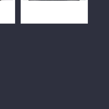
綠切工
貓眼石 鑽石戒指 2.88錢 配鑽6P約20
分 純白金 m1264-05