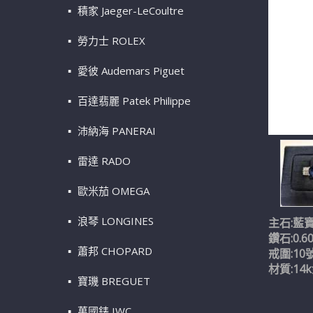
積家 Jaeger-LeCoultre
勞力士 ROLEX
愛彼 Audemars Piguet
百達翡麗 Patek Philippe
沛納海 PANERAI
雷達 RADO
歐米茄 OMEGA
浪琴 LONGINES
主石:藍寶
鑽石:0.60
蕭邦 CHOPARD
戒圍:10
材質:14
寶璣 BREGUET
萬國錶 IWC