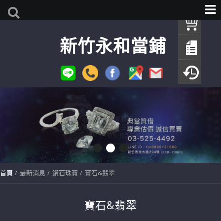
我
新竹永和當鋪
查
填
瀏
首頁
最新消息
鑽石珠寶
寶石&翡翠
寶石&翡翠