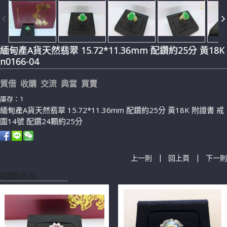
緬甸產A貨天然翡翠 15.72*11.36mm 配鑽約25分 黃18K
n0166-04
質借 收購 交流 典當 買賣
庫存：1
緬甸產A貨天然翡翠 15.72*11.36mm 配鑽約25分 黃18K 附證書 戒
圍14號 配鑽24顆約25分
|
|
上一則
回上頁
下一則
相關商品