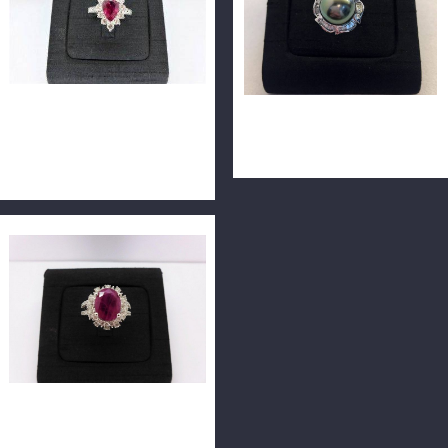
緬甸產天然紅寶石 2.27ct
天然黑珍珠鑽戒 14k金
9.56*6.58*4.70mm 18K
n0703-03
n0175-03
天然緬甸紅寶石鑽戒 4.14ct
配鑽共70分 18K華麗戒台