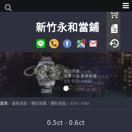
我
新竹永和當鋪
查
填
瀏
首頁
最新消息
鑽石珠寶
鑽石戒指
0.5ct - 0.6ct
0.5ct - 0.6ct