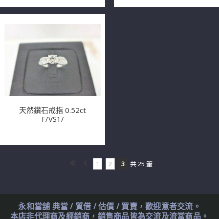
天然鑽石戒指 0.52ct
F/VS1/
1
2
3
共 25 筆
永和當舖 典當 / 質借 / 估價 / 買賣，歡迎意者交流。
本店非代理商及經銷商，銷售商品皆為交流及流當商品。