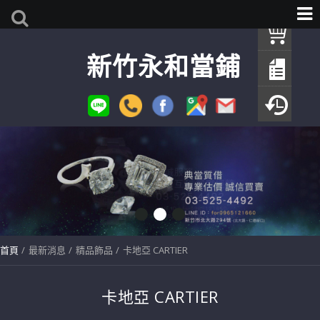
我
新竹永和當鋪
查
填
瀏
首頁
最新消息
精品飾品
卡地亞 CARTIER
卡地亞 CARTIER