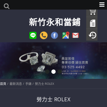
我
新竹永和當鋪
查
填
瀏
首頁
最新消息
手錶
勞力士 ROLEX
勞力士 ROLEX