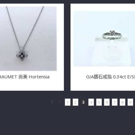
HAUMET 尚美 Hortensia
GIA鑽石戒指 0.34ct E/S
1
2
3
4
5
6
7
8
9