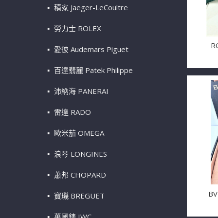
積家 Jaeger-LeCoultre
勞力士 ROLEX
R
愛彼 Audemars Piguet
百達翡麗 Patek Philippe
沛納海 PANERAI
雷達 RADO
歐米茄 OMEGA
浪琴 LONGINES
蕭邦 CHOPARD
BV
寶璣 BREGUET
萬國錶 IWC