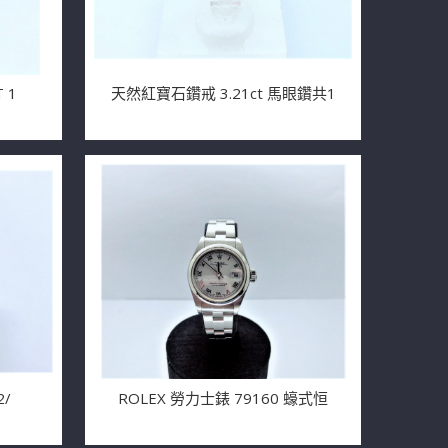
 1
天然紅寶石鑽戒 3.21ct 馬眼鑽共1
2/
ROLEX 勞力士錶 79160 蠔式恒