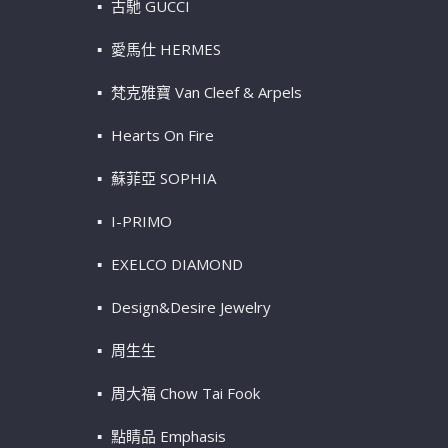
古馳 GUCCI
愛馬仕 HERMES
梵克雅寶 Van Cleef & Arpels
Hearts On Fire
蘇菲亞 SOPHIA
I-PRIMO
EXELCO DIAMOND
Design&Desire Jewelry
周生生
周大福 Chow Tai Fook
點睛品 Emphasis